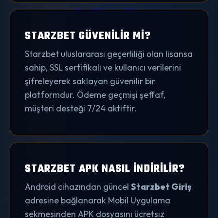
STARZBET GÜVENILIR MI?
Starzbet uluslararası geçerliliği olan lisansa
sahip, SSL sertifikalı ve kullanıcı verilerini
şifreleyerek saklayan güvenilir bir
platformdur. Ödeme geçmişi şeffaf,
müşteri desteği 7/24 aktiftir.
STARZBET APK NASIL İNDIRILIR?
Android cihazından güncel
Starzbet Giriş
adresine bağlanarak Mobil Uygulama
sekmesinden APK dosyasını ücretsiz