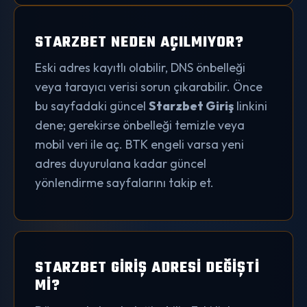
STARZBET NEDEN AÇILMIYOR?
Eski adres kayıtlı olabilir, DNS önbelleği
veya tarayıcı verisi sorun çıkarabilir. Önce
bu sayfadaki güncel
Starzbet Giriş
linkini
dene; gerekirse önbelleği temizle veya
mobil veri ile aç. BTK engeli varsa yeni
adres duyurulana kadar güncel
yönlendirme sayfalarını takip et.
STARZBET GIRIŞ ADRESI DEĞIŞTI
MI?