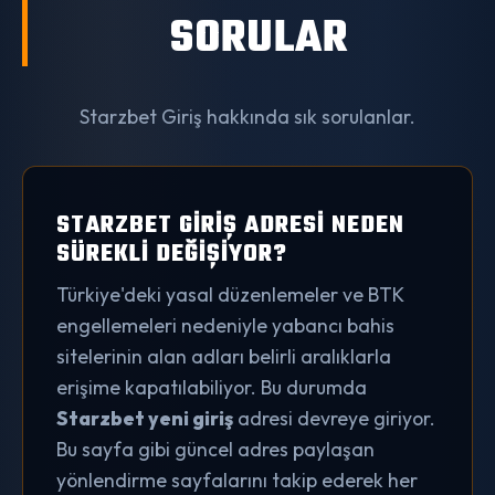
SORULAR
Starzbet Giriş hakkında sık sorulanlar.
STARZBET GIRIŞ ADRESI NEDEN
SÜREKLI DEĞIŞIYOR?
Türkiye'deki yasal düzenlemeler ve BTK
engellemeleri nedeniyle yabancı bahis
sitelerinin alan adları belirli aralıklarla
erişime kapatılabiliyor. Bu durumda
Starzbet yeni giriş
adresi devreye giriyor.
Bu sayfa gibi güncel adres paylaşan
yönlendirme sayfalarını takip ederek her