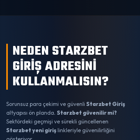
NEDEN STARZBET
GIRIŞ ADRESINI
KULLANMALISIN?
Sorunsuz para çekimi ve güvenli
Starzbet Giriş
altyapısı ön planda.
Starzbet güvenilir mi?
Sektördeki geçmişi ve sürekli güncellenen
Starzbet yeni giriş
linkleriyle güvenilirliğini
gösteriyor.