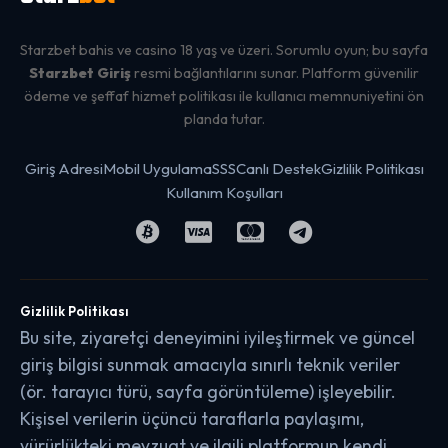
Starzbet bahis ve casino 18 yaş ve üzeri. Sorumlu oyun; bu sayfa
Starzbet Giriş
resmi bağlantılarını sunar. Platform güvenilir
ödeme ve şeffaf hizmet politikası ile kullanıcı memnuniyetini ön
planda tutar.
Giriş Adresi
Mobil Uygulama
SSS
Canlı Destek
Gizlilik Politikası
Kullanım Koşulları
Gizlilik Politikası
Bu site, ziyaretçi deneyimini iyileştirmek ve güncel
giriş bilgisi sunmak amacıyla sınırlı teknik veriler
(ör. tarayıcı türü, sayfa görüntüleme) işleyebilir.
Kişisel verilerin üçüncü taraflarla paylaşımı,
yürürlükteki mevzuat ve ilgili platformun kendi