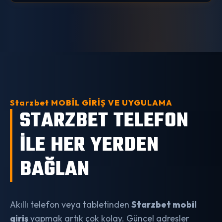
Starzbet MOBİL GİRİŞ VE UYGULAMA
STARZBET TELEFON
ILE HER YERDEN
BAĞLAN
Akıllı telefon veya tabletinden
Starzbet mobil
giriş
yapmak artık çok kolay. Güncel adresler