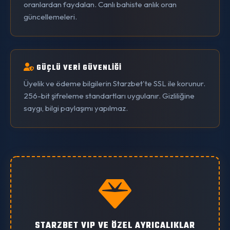
oranlardan faydalan. Canlı bahiste anlık oran
güncellemeleri.
GÜÇLÜ VERİ GÜVENLİĞİ
Üyelik ve ödeme bilgilerin Starzbet'te SSL ile korunur.
256-bit şifreleme standartları uygulanır. Gizliliğine
saygı, bilgi paylaşımı yapılmaz.
STARZBET VIP VE ÖZEL AYRICALIKLAR