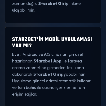
zaman doğru
Starzbet Giriş
linkine
ulaşabilirsin.
STARZBET'IN MOBIL UYGULAMASI
VAR MI?
Evet. Android ve iOS cihazlar için özel
hazırlanan
Starzbet App
ile tarayıcı
arama zahmetine girmeden tek ikona
dokunarak
Starzbet Giriş
yapabilirsin.
Uygulama güncel adresi otomatik kullanır
ve tüm bahis ile casino içeriklerine tam
erişim sağlar.