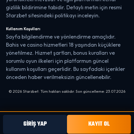
gizlilik bildirimine tabidir. Detaylı metin için resmi
Starzbet sitesindeki politikayı inceleyin.
Kullanım Koşulları
Sayfa bilgilendirme ve yönlendirme amaçlıdır.
Bahis ve casino hizmetleri 18 yaşından küçüklere
yönetilmez. Hizmet şartları, bonus kuralları ve
sorumlu oyun ilkeleri için platformun güncel
kullanım koşulları geçerlidir. Bu sayfadaki içerikler
önceden haber verilmeksizin güncellenebilir.
© 2026 Starzbet. Tüm hakları saklıdır. Son güncelleme: 23.07.2026
GİRİŞ YAP
KAYIT OL