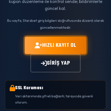
kupon düzenleme ile kontrol sende; bildirimlerle
güncel kal.
Bu sayfa, Starzbet giriş bilgileri doğrultusunda düzenli olarak
güncellenmektedir.
HIZLI KAYIT OL
GİRİŞ YAP
SSL Koruması
Veri aktarımında şifreli bağlantı; tarayıcıda güvenli
oturum.