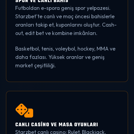
SPOR VE CANLI BAHIS
Futboldan e-spora geniş spor yelpazesi.
Starzbet'te canlı ve maç öncesi bahislerle
oranları takip et, kuponlarını oluştur. Cash-
out, edit bet ve kombine imkânları.
Basketbol, tenis, voleybol, hockey, MMA ve
daha fazlası. Yüksek oranlar ve geniş
market çeşitliliği.
CANLI CASINO VE MASA OYUNLARI
Starzbet canlı casino: Rulet, Blackjack,