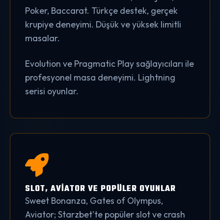
Poker, Baccarat. Türkçe destek, gerçek
krupiye deneyimi. Düşük ve yüksek limitli
masalar.
Evolution ve Pragmatic Play sağlayıcıları ile
profesyonel masa deneyimi. Lightning
serisi oyunlar.
SLOT, AVIATOR VE POPÜLER OYUNLAR
Sweet Bonanza, Gates of Olympus,
Aviator; Starzbet'te popüler slot ve crash