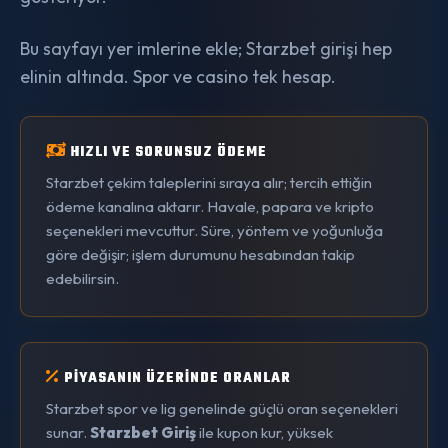
Bu sayfayı yer imlerine ekle; Starzbet girişi hep
elinin altında. Spor ve casino tek hesap.
HIZLI VE SORUNSUZ ÖDEME
Starzbet çekim taleplerini sıraya alır; tercih ettiğin
ödeme kanalına aktarır. Havale, papara ve kripto
seçenekleri mevcuttur. Süre, yöntem ve yoğunluğa
göre değişir; işlem durumunu hesabından takip
edebilirsin.
PİYASANIN ÜZERİNDE ORANLAR
Starzbet spor ve lig genelinde güçlü oran seçenekleri
sunar.
Starzbet Giriş
ile kupon kur, yüksek