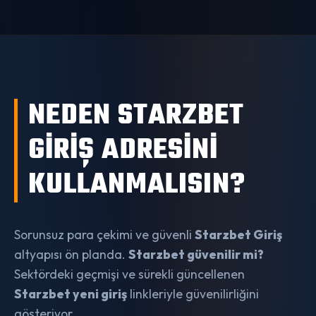
NEDEN STARZBET
GIRIŞ ADRESINI
KULLANMALISIN?
Sorunsuz para çekimi ve güvenli
Starzbet Giriş
altyapısı ön planda.
Starzbet güvenilir mi?
Sektördeki geçmişi ve sürekli güncellenen
Starzbet yeni giriş
linkleriyle güvenilirliğini
gösteriyor.