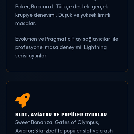
Poker, Baccarat. Türkçe destek, gerçek
krupiye deneyimi. Düşük ve yüksek limitli
masalar.
Evolution ve Pragmatic Play sağlayıcıları ile
profesyonel masa deneyimi. Lightning
serisi oyunlar.
SLOT, AVIATOR VE POPÜLER OYUNLAR
Sweet Bonanza, Gates of Olympus,
Aviator; Starzbet'te popüler slot ve crash