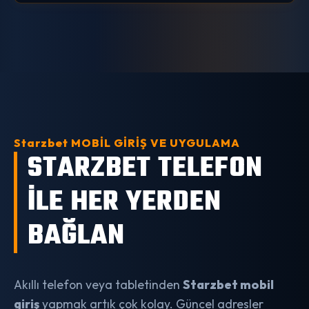
Starzbet MOBİL GİRİŞ VE UYGULAMA
STARZBET TELEFON
ILE HER YERDEN
BAĞLAN
Akıllı telefon veya tabletinden
Starzbet mobil
giriş
yapmak artık çok kolay. Güncel adresler