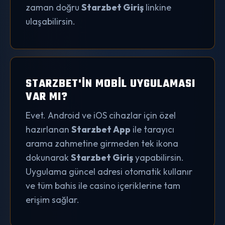
zaman doğru
Starzbet Giriş
linkine
ulaşabilirsin.
STARZBET'IN MOBIL UYGULAMASI
VAR MI?
Evet. Android ve iOS cihazlar için özel
hazırlanan
Starzbet App
ile tarayıcı
arama zahmetine girmeden tek ikona
dokunarak
Starzbet Giriş
yapabilirsin.
Uygulama güncel adresi otomatik kullanır
ve tüm bahis ile casino içeriklerine tam
erişim sağlar.