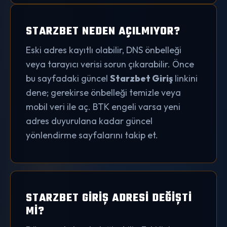
STARZBET NEDEN AÇILMIYOR?
Eski adres kayıtlı olabilir, DNS önbelleği
veya tarayıcı verisi sorun çıkarabilir. Önce
bu sayfadaki güncel
Starzbet Giriş
linkini
dene; gerekirse önbelleği temizle veya
mobil veri ile aç. BTK engeli varsa yeni
adres duyurulana kadar güncel
yönlendirme sayfalarını takip et.
STARZBET GIRIŞ ADRESI DEĞIŞTI
MI?