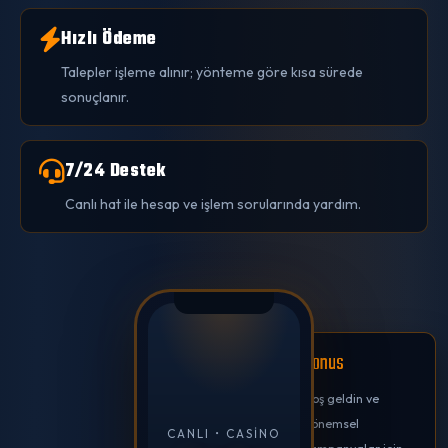
Hızlı Ödeme
Talepler işleme alınır; yönteme göre kısa sürede
sonuçlanır.
7/24 Destek
Canlı hat ile hesap ve işlem sorularında yardım.
Bonus
Hoş geldin ve
dönemsel
CANLI • CASINO