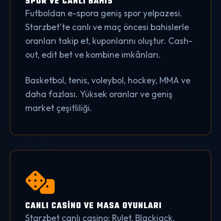
SPOR VE CANLI BAHIS
Futboldan e-spora geniş spor yelpazesi.
Starzbet'te canlı ve maç öncesi bahislerle
oranları takip et, kuponlarını oluştur. Cash-
out, edit bet ve kombine imkânları.
Basketbol, tenis, voleybol, hockey, MMA ve
daha fazlası. Yüksek oranlar ve geniş
market çeşitliliği.
CANLI CASINO VE MASA OYUNLARI
Starzbet canlı casino: Rulet, Blackjack,