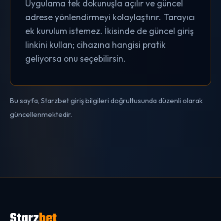
Uygulama tek dokunuşla açılır ve güncel
adrese yönlendirmeyi kolaylaştırır. Tarayıcı
ek kurulum istemez. İkisinde de güncel giriş
linkini kullan; cihazına hangisi pratik
geliyorsa onu seçebilirsin.
Bu sayfa, Starzbet giriş bilgileri doğrultusunda düzenli olarak
güncellenmektedir.
Starz
bet