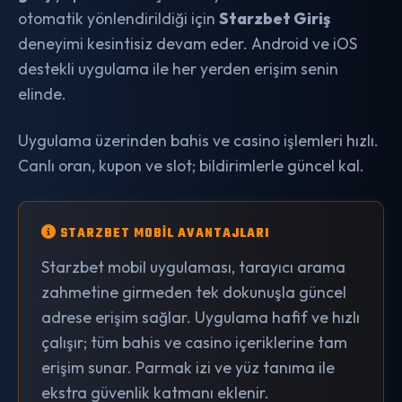
otomatik yönlendirildiği için
Starzbet Giriş
deneyimi kesintisiz devam eder. Android ve iOS
destekli uygulama ile her yerden erişim senin
elinde.
Uygulama üzerinden bahis ve casino işlemleri hızlı.
Canlı oran, kupon ve slot; bildirimlerle güncel kal.
STARZBET MOBIL AVANTAJLARI
Starzbet mobil uygulaması, tarayıcı arama
zahmetine girmeden tek dokunuşla güncel
adrese erişim sağlar. Uygulama hafif ve hızlı
çalışır; tüm bahis ve casino içeriklerine tam
erişim sunar. Parmak izi ve yüz tanıma ile
ekstra güvenlik katmanı eklenir.