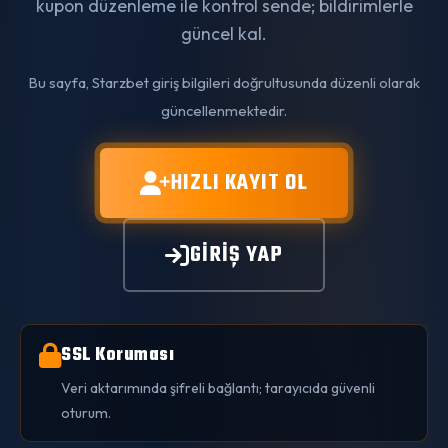
kupon düzenleme ile kontrol sende; bildirimlerle
güncel kal.
Bu sayfa, Starzbet giriş bilgileri doğrultusunda düzenli olarak
güncellenmektedir.
HIZLI KAYIT OL
GİRİŞ YAP
SSL Koruması
Veri aktarımında şifreli bağlantı; tarayıcıda güvenli
oturum.