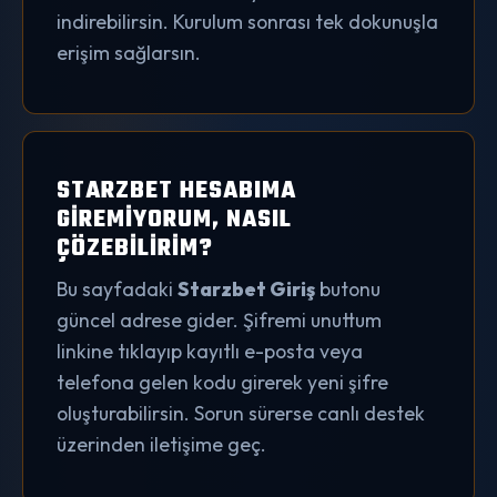
indirebilirsin. Kurulum sonrası tek dokunuşla
erişim sağlarsın.
STARZBET HESABIMA
GIREMIYORUM, NASIL
ÇÖZEBILIRIM?
Bu sayfadaki
Starzbet Giriş
butonu
güncel adrese gider. Şifremi unuttum
linkine tıklayıp kayıtlı e-posta veya
telefona gelen kodu girerek yeni şifre
oluşturabilirsin. Sorun sürerse canlı destek
üzerinden iletişime geç.