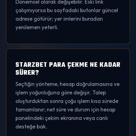
Dönemsel olarak değişebilir. Eski link
çalışmıyorsa bu sayfadaki butonlar güncel
adrese götürür; yer imlerini buradan
yenilemen yeterli.
STARZBET PARA ÇEKME NE KADAR
SÜRER?
Seçtiğin yönteme, hesap doğrulamasına ve
işlem yoğunluğuna göre değişir. Talep
oluşturduktan sonra çoğu işlem kısa sürede
tamamlanır; net süre ve durum için hesap
panelindeki çekim ekranına veya canlı
desteğe bak.