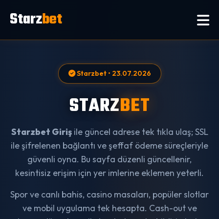
Starz
bet
Starzbet • 23.07.2026
STARZ
BET
Starzbet Giriş
ile güncel adrese tek tıkla ulaş; SSL
ile şifrelenen bağlantı ve şeffaf ödeme süreçleriyle
güvenli oyna. Bu sayfa düzenli güncellenir,
kesintisiz erişim için yer imlerine eklemen yeterli.
Spor ve canlı bahis, casino masaları, popüler slotlar
ve mobil uygulama tek hesapta. Cash-out ve