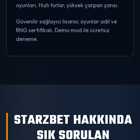
oyunları. Hızlı turlar, yüksek çarpan şansı.
Güvenilir sağlayıcı lisansı; oyunlar adil ve
RNG sertifikalı. Demo mod ile ücretsiz
deneme.
STARZBET HAKKINDA
SIK SORULAN