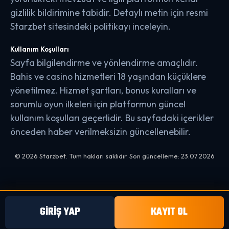
gizlilik bildirimine tabidir. Detaylı metin için resmi
Starzbet sitesindeki politikayı inceleyin.
Kullanım Koşulları
Sayfa bilgilendirme ve yönlendirme amaçlıdır.
Bahis ve casino hizmetleri 18 yaşından küçüklere
yönetilmez. Hizmet şartları, bonus kuralları ve
sorumlu oyun ilkeleri için platformun güncel
kullanım koşulları geçerlidir. Bu sayfadaki içerikler
önceden haber verilmeksizin güncellenebilir.
© 2026 Starzbet. Tüm hakları saklıdır. Son güncelleme: 23.07.2026
GİRİŞ YAP
KAYIT OL