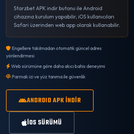
Starzbet APK indir butonu ile Android
cihazına kurulum yapabilir, iOS kullanıcıları
Safari üzerinden web app olarak kullanabilir.
Engellere takılmadan otomatik güncel adres
yönlendirmesi
Web sürümüne göre daha akıcı bahis deneyimi
Parmak izi ve yüz tanıma ile güvenlik
ANDROID APK İNDİR
IOS SÜRÜMÜ